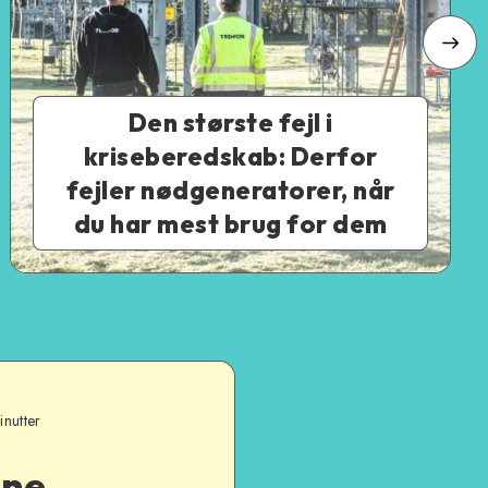
Den største fejl i
kriseberedskab: Derfor
fejler nødgeneratorer, når
du har mest brug for dem
inutter
ine