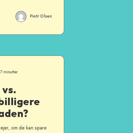
Piotr Olsen
7 minutter
 vs.
illigere
taden?
ejer, om de kan spare