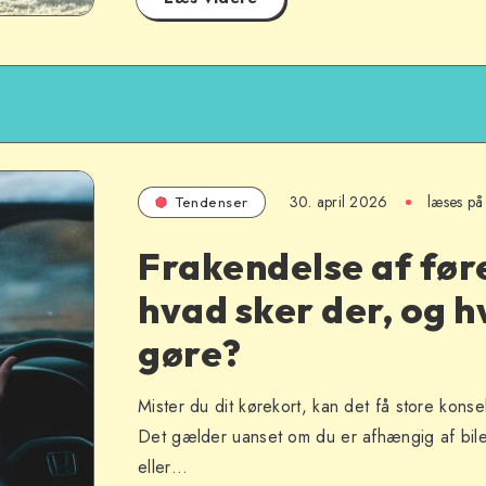
30. april 2026
læses på
Tendenser
Frakendelse af før
hvad sker der, og h
gøre?
Mister du dit kørekort, kan det få store kons
Det gælder uanset om du er afhængig af bilen t
eller…