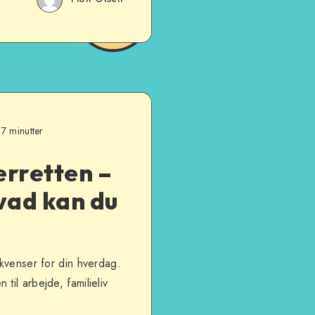
 7 minutter
erretten –
vad kan du
ekvenser for din hverdag.
il arbejde, familieliv