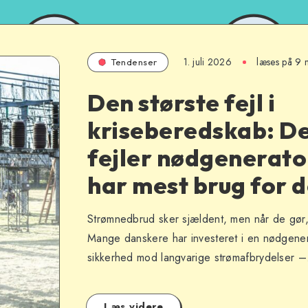
1. juli 2026
læses på 9 m
Tendenser
Den største fejl i
kriseberedskab: D
fejler nødgenerato
har mest brug for 
Strømnedbrud sker sjældent, men når de gør
Mange danskere har investeret i en nødgene
sikkerhed mod langvarige strømafbrydelser 
Læs videre