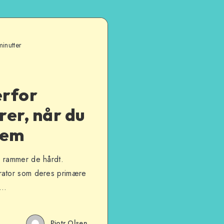
inutter
erfor
rer, når du
dem
, rammer de hårdt.
rator som deres primære
–…
Piotr Olsen