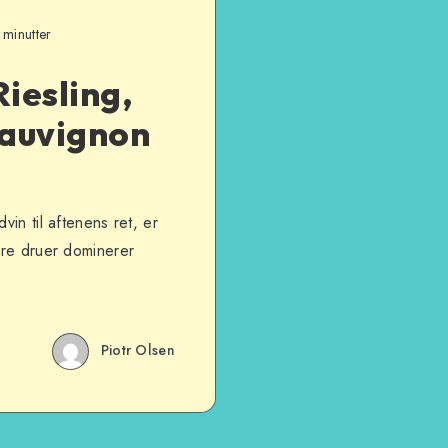
 minutter
Riesling,
Sauvignon
vin til aftenens ret, er
Tre druer dominerer
Piotr Olsen