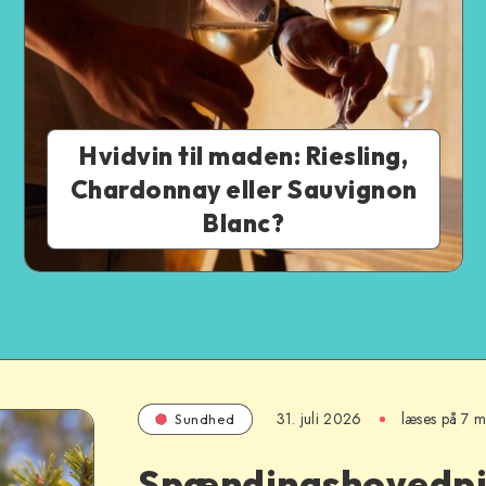
Hvidvin til maden: Riesling,
Chardonnay eller Sauvignon
Blanc?
31. juli 2026
læses på 7 m
Sundhed
Spændingshovedp