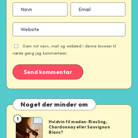
Gem mit navn, mail og websted i denne browser til
næste gang jeg kommenterer.
Noget der minder om
1
Hvidvin
Hvidvin til maden: Riesling,
Chardonnay eller Sauvignon
til
Blanc?
maden: