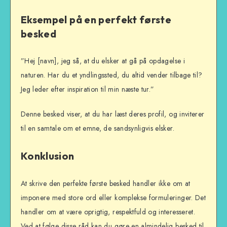
Eksempel på en perfekt første
besked
”Hej [navn], jeg så, at du elsker at gå på opdagelse i
naturen. Har du et yndlingssted, du altid vender tilbage til?
Jeg leder efter inspiration til min næste tur.”
Denne besked viser, at du har læst deres profil, og inviterer
til en samtale om et emne, de sandsynligvis elsker.
Konklusion
At skrive den perfekte første besked handler ikke om at
imponere med store ord eller komplekse formuleringer. Det
handler om at være oprigtig, respektfuld og interesseret.
Ved at følge disse råd kan du gøre en almindelig besked til