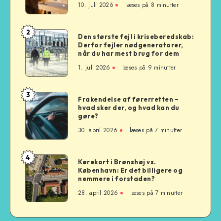
10. juli 2026
læses på 8 minutter
Riesling,
Chardonnay
eller
2
Den
Den største fejl i kriseberedskab:
Sauvignon
Derfor fejler nødgeneratorer,
største
Blanc?
når du har mest brug for dem
fejl
1. juli 2026
læses på 9 minutter
i
kriseberedskab:
Derfor
3
Frakendelse
Frakendelse af førerretten –
fejler
hvad sker der, og hvad kan du
af
nødgeneratorer,
gøre?
førerretten
når
30. april 2026
læses på 7 minutter
–
du
hvad
har
sker
4
mest
Kørekort
Kørekort i Brønshøj vs.
der,
brug
København: Er det billigere og
i
og
nemmere i forstaden?
for
Brønshøj
hvad
28. april 2026
læses på 7 minutter
dem
vs.
kan
København:
du
Er