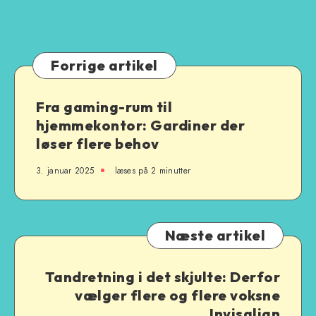
gøre?
det
billigere
og
nemmere
Forrige artikel
i
forstaden?
Fra gaming-rum til
hjemmekontor: Gardiner der
løser flere behov
3. januar 2025
læses på 2 minutter
Næste artikel
Tandretning i det skjulte: Derfor
vælger flere og flere voksne
Invisalign