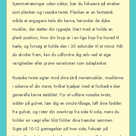
hjemmetræninger uden udstyr, bør du fokusere på øvelser
som planken og russiske twists. Planken er en fantastisk
måde at engagere hele din kerne, herunder de dybe
muskler, der støtter din rygsøjle. Start med at holde en
plank position, hvor din krop er i en lige linje fra hoved til
hæle, og forsøg at holde den i 30 sekunder til et minut. Når
du skrider frem, kan du udfordre dig selv ved at øge
varigheden eller prøve variationer som sideplanker.
Russiske twists sigter mod dine skrå mavemuskler, musklerne
i siderne af din mave, hvilket hjælper med at forbedre den
generelle kerne stabilitet. For at udføre russiske twists,
sidder på gulvet, læn dig en smule tilbage, løft dine fødder
fra gulvet, og roter din overkrop fra side til side, mens du
holder en vægt eller blot folder dine hænder sammen.
Sigte på 10-12 gentagelser på hver side, fokusér på