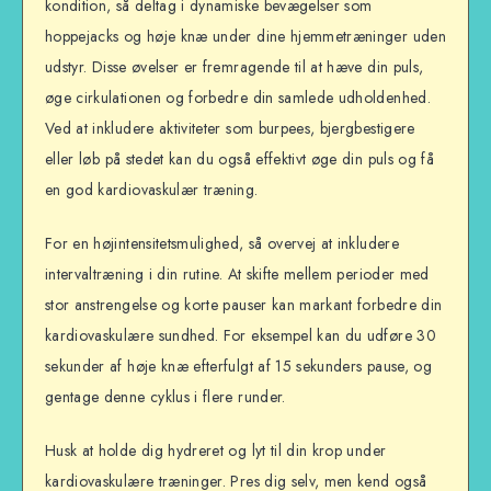
kondition, så deltag i dynamiske bevægelser som
hoppejacks og høje knæ under dine hjemmetræninger uden
udstyr. Disse øvelser er fremragende til at hæve din puls,
øge cirkulationen og forbedre din samlede udholdenhed.
Ved at inkludere aktiviteter som burpees, bjergbestigere
eller løb på stedet kan du også effektivt øge din puls og få
en god kardiovaskulær træning.
For en højintensitetsmulighed, så overvej at inkludere
intervaltræning i din rutine. At skifte mellem perioder med
stor anstrengelse og korte pauser kan markant forbedre din
kardiovaskulære sundhed. For eksempel kan du udføre 30
sekunder af høje knæ efterfulgt af 15 sekunders pause, og
gentage denne cyklus i flere runder.
Husk at holde dig hydreret og lyt til din krop under
kardiovaskulære træninger. Pres dig selv, men kend også