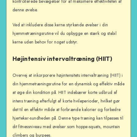
kontrollerede bevægelser for at maksimere effektiviteten af
denne øvelse.
Ved at inkludere disse kerne styrkende øvelser i din
hjemmetræningsrutine vil du opbygge en stærk og stabil
kerne uden behov for noget udstyr.
Højintensiv intervaltræning (HIIT)
Overvej at inkorporere højintensitets intervaltræning (HIIT) i
din hjemmetræningsrutine for en dynamisk og effektiv måde
at øge din kondition på. HIIT indebærer korte udbrud af
intens træning efterfulgt af korte hvileperioder, hvilket gør
det til en effektiv måde at forbrænde kalorier og forbedre
hjertekar-sundheden på. Denne type træning kan tilpasses til
dit fitnessniveau med øvelser som hoppe-squats, mountain
climbers og burpees.