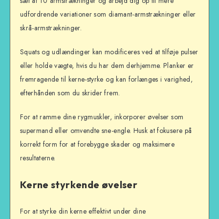
sæt af 10 armstrækninger og arbejd dig op til mere
udfordrende variationer som diamant-armstrækninger eller
skrå-armstrækninger.
Squats og udlændinger kan modificeres ved at tilføje pulser
eller holde vægte, hvis du har dem derhjemme. Planker er
fremragende til kerne-styrke og kan forlænges i varighed,
efterhånden som du skrider frem.
For at ramme dine rygmuskler, inkorporer øvelser som
supermand eller omvendte sne-engle. Husk at fokusere på
korrekt form for at forebygge skader og maksimere
resultaterne.
Kerne styrkende øvelser
For at styrke din kerne effektivt under dine