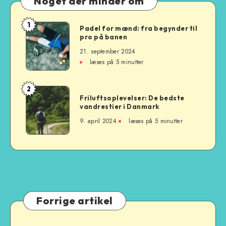
Noget der minder om
1
Padel
Padel for mænd: fra begynder til
pro på banen
for
mænd:
21. september 2024
fra
læses på 5 minutter
begynder
til
2
Friluftsoplevelser:
pro
Friluftsoplevelser: De bedste
De
vandrestier i Danmark
på
bedste
banen
9. april 2024
læses på 5 minutter
vandrestier
i
Danmark
Forrige artikel