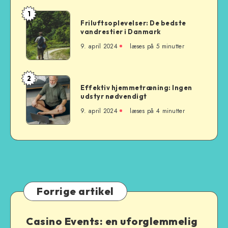
1
Friluftsoplevelser:
Friluftsoplevelser: De bedste
De
vandrestier i Danmark
bedste
9. april 2024
læses på 5 minutter
vandrestier
i
Danmark
2
Effektiv
Effektiv hjemmetræning: Ingen
hjemmetræning:
udstyr nødvendigt
Ingen
9. april 2024
læses på 4 minutter
udstyr
nødvendigt
Forrige artikel
Casino Events: en uforglemmelig