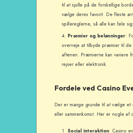
til at spille på de forskellige bor
vælge deres favorit. De fleste ar
spillereglerne, så alle kan føle si
Præmier og belønninger
: F
overveje at tilbyde præmier til de 
aftenen. Præmierne kan variere f
rejser eller elektronik.
Fordele ved Casino Ev
Der er mange grunde til at vælge et 
eller sammenkomst. Her er nogle af d
Social interaktion
: Casino e