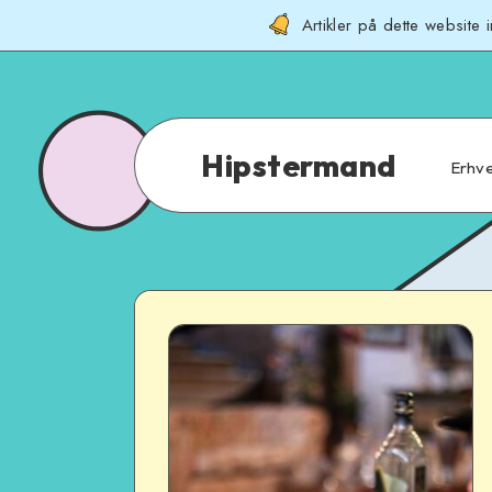
Artikler på dette website
Hipstermand
Erhv