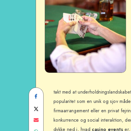
takt med at underholdningslandskabet
Share
popularitet som en unik og sjov måde 
on
Share
firmaarrangement eller en privat fejr
Facebook
on
Share
konkurrence og social interaktion, der
dykke ned i, hvad
casino events
er,