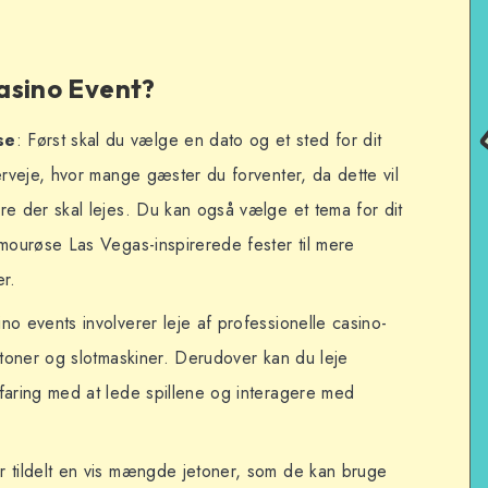
asino Event?
se
: Først skal du vælge en dato og et sted for dit
erveje, hvor mange gæster du forventer, da dette vil
re der skal lejes. Du kan også vælge et tema for dit
amourøse Las Vegas-inspirerede fester til mere
r.
ino events involverer leje af professionelle casino-
jetoner og slotmaskiner. Derudover kan du leje
faring med at lede spillene og interagere med
r tildelt en vis mængde jetoner, som de kan bruge