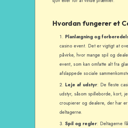
sjov eller for at vinde præmier.
Hvordan fungerer et C
Planlægning og forberedel
casino event. Det er vigtigt at ov
påvirke, hvor mange spil og deale
event, som kan omfatte alt fra gl
afslappede sociale sammenkomste
Leje af udstyr
: De fleste cas
udstyr, såsom spilleborde, kort, 
croupierer og dealere, der har er
deltagerne.
Spil og regler
: Deltagerne få