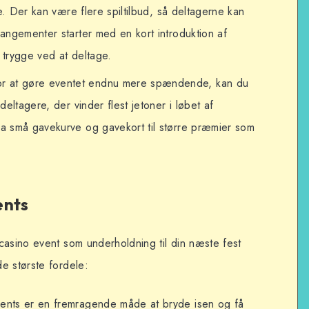
de. Der kan være flere spiltilbud, så deltagerne kan
rangementer starter med en kort introduktion af
g trygge ved at deltage.
or at gøre eventet endnu mere spændende, kan du
deltagere, der vinder flest jetoner i løbet af
ra små gavekurve og gavekort til større præmier som
ents
casino event som underholdning til din næste fest
e største fordele:
vents er en fremragende måde at bryde isen og få